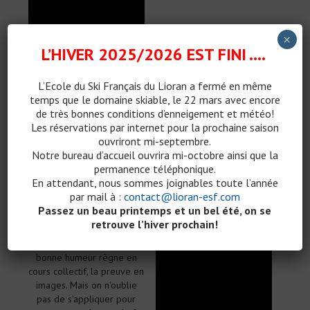
Les rouges toujours au top
×
pour animer et encadrer le
L’HIVER 2025/2026 EST FINI ….
club PiouPiou, dans un
espace privé parfaitement
L’Ecole du Ski Français du Lioran a fermé
en même
équipé pour la plus grande
temps que le domaine skiable, le 22 mars avec encore
satisfaction des "skieurs en
de très bonnes conditions d’enneigement et météo!
herbe".
Les réservations par internet pour la prochaine saison
ouvriront mi-septembre.
Notre bureau d’accueil ouvrira mi-octobre ainsi que la
permanence téléphonique.
En attendant, nous sommes joignables toute l’année
par mail à :
contact@lioran-esf.com
Les cours collectifs
Passez un beau printemps et un bel été, on se
retrouve l’hiver prochain!
La joie, le plaisir et la
bonne humeur règne en
cours collectif, la preuve en
images. Mais on n'oublie
pas de s'appliquer pour