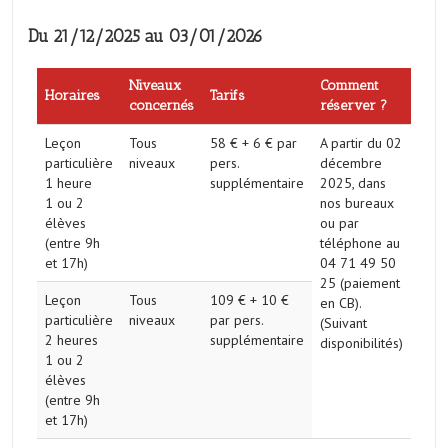
Du 21/12/2025 au 03/01/2026
Niveaux
Comment
Horaires
Tarifs
concernés
réserver ?
Leçon
Tous
58 € + 6 € par
A partir du 02
particulière
niveaux
pers.
décembre
1 heure
supplémentaire
2025, dans
1 ou 2
nos bureaux
élèves
ou par
(entre 9h
téléphone au
et 17h)
04 71 49 50
25 (paiement
Leçon
Tous
109 € + 10 €
en CB).
particulière
niveaux
par pers.
(Suivant
2 heures
supplémentaire
disponibilités)
1 ou 2
élèves
(entre 9h
et 17h)